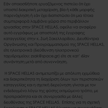
Εάν οποιοσδήποτε εργαζόμενος πιστεύει ότι έχει
υποστεί διακριτική μεταχείριση, βία ή κάθε μορφής
παρενόχληση ή εάν έχει διαπιστώσει ότι μια τέτοια
συμπεριφορά λαμβάνει χώρα στο περιβάλλον
εργασίας στην SPACE HELLAS, οφείλει να αναφέρει
αυτό εγγράφως με αποστολή της έγγραφης
καταγγελίας στην κ. Ζωή Σακελλαρίδου, Διευθύντρια
Οργάνωσης και Προγραμματισμού της SPACE HELLAS,
είτε ηλεκτρονικά (διεύθυνση ηλεκτρονικού
ταχυδρομείου: zsak@space.gr) είτε σε κατ’ ιδίαν
συνάντηση μετά από συνεννόηση.
Η SPACE HELLAS αντιμετωπίζει με απόλυτη εχεμύθεια
και διακριτικότητα τη διαχείριση όλων των περιστατικών
καταγγελίας και η σχετική διερεύνηση γίνεται με τον
ενδεδειγμένο λόγω της φύσης εκτιμώμενο τρόπο, με
προτεραιότητα και σε συνεργασία με άλλες
διευθύνσεις της SPACE HELLAS. Επίσης για τη σχετική
διερεύνηση η SPACE HELLAS δύναται να συνεργάζεται