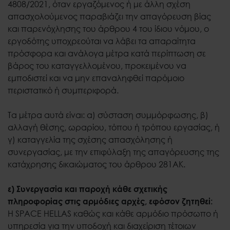
4808/2021, όταν εργαζόμενος ή με άλλη σχέση
απασχολούμενος παραβιάζει την απαγόρευση βίας
και παρενόχλησης του άρθρου 4 του ίδιου νόμου, ο
εργοδότης υποχρεούται να λάβει τα απαραίτητα
πρόσφορα και ανάλογα μέτρα κατά περίπτωση σε
βάρος του καταγγελλομένου, προκειμένου να
εμποδιστεί και να μην επαναληφθεί παρόμοιο
περιστατικό ή συμπεριφορά.
Τα μέτρα αυτά είναι: α) σύσταση συμμόρφωσης, β)
αλλαγή θέσης, ωραρίου, τόπου ή τρόπου εργασίας, ή
γ) καταγγελία της σχέσης απασχόλησης ή
συνεργασίας, με την επιφύλαξη της απαγόρευσης της
κατάχρησης δικαιώματος του άρθρου 281ΑΚ.
ε) Συνεργασία και παροχή κάθε σχετικής
πληροφορίας στις αρμόδιες αρχές, εφόσον ζητηθεί:
Η SPACE HELLAS καθώς και κάθε αρμόδιο πρόσωπο ή
υπηρεσία για την υποδοχή και διαχείριση τέτοιων