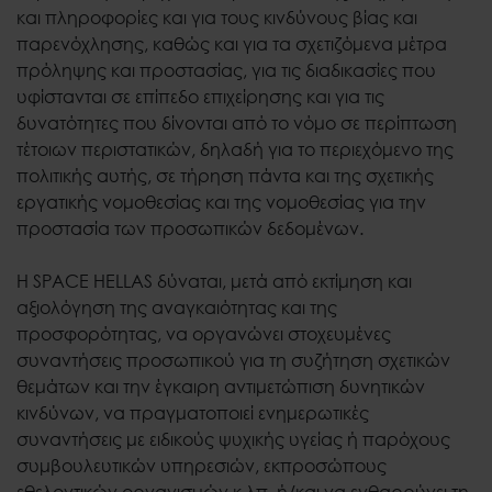
και πληροφορίες και για τους κινδύνους βίας και
παρενόχλησης, καθώς και για τα σχετιζόμενα μέτρα
πρόληψης και προστασίας, για τις διαδικασίες που
υφίστανται σε επίπεδο επιχείρησης και για τις
δυνατότητες που δίνονται από το νόμο σε περίπτωση
τέτοιων περιστατικών, δηλαδή για το περιεχόμενο της
πολιτικής αυτής, σε τήρηση πάντα και της σχετικής
εργατικής νομοθεσίας και της νομοθεσίας για την
προστασία των προσωπικών δεδομένων.
Η SPACE HELLAS δύναται, μετά από εκτίμηση και
αξιολόγηση της αναγκαιότητας και της
προσφορότητας, να οργανώνει στοχευμένες
συναντήσεις προσωπικού για τη συζήτηση σχετικών
θεμάτων και την έγκαιρη αντιμετώπιση δυνητικών
κινδύνων, να πραγματοποιεί ενημερωτικές
συναντήσεις με ειδικούς ψυχικής υγείας ή παρόχους
συμβουλευτικών υπηρεσιών, εκπροσώπους
εθελοντικών οργανισμών κ.λπ. ή/και να ενθαρρύνει τη