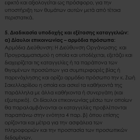
εφικτό και αξιολογείται ως πρόσφορο, για την
υποστήριξη των θυμάτων αυτών μετά από τέτοια
περιστατικά.
5. Διαδικασία υποδοχής και εξέτασης καταγγελιών:
α) Δίαυλοι επικοινωνίας – αρμόδια πρόσωπα:
Αρμόδια Διεύθυνση: Η Διεύθυνση Οργάνωσης και
Προγραμματισμού η οποία και υποδέχεται, εξετάζει και
διαχειρίζεται τις καταγγελίες ή τα παράπονα των
θιγομένων προσώπων για συμπεριφορές βίας ή
παρενόχλησης και ορίζει αρμόδιο πρόσωπο την κ. Ζωή
Σακελλαρίδου η οποία και ασκεί τα καθήκοντά της
παράλληλα με άλλα καθήκοντα ή συνεργάτη (και
εξωτερικό). Οι δίαυλοι επικοινωνίας μέσω των οποίων
θα παραλαμβάνονται οι καταγγελίες προβλέπονται
παραπάνω στην ενότητα 4 παρ. β) όπου επίσης
ορίζονται και μέτρα για την ασφάλεια των
πληροφοριών και την προστασία των προσωπικών
δεδομένων.