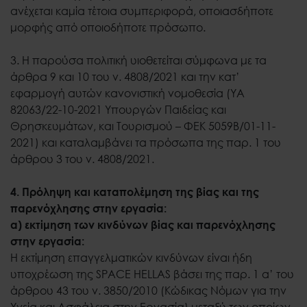
ανέχεται καμία τέτοια συμπεριφορά, οποιασδήποτε
μορφής από οποιοδήποτε πρόσωπο.
3. Η παρούσα πολιτική υιοθετείται σύμφωνα με τα
άρθρα 9 και 10 του ν. 4808/2021 και την κατ’
εφαρμογή αυτών κανονιστική νομοθεσία (ΥΑ
82063/22-10-2021 Υπουργών Παιδείας και
Θρησκευμάτων, και Τουρισμού – ΦΕΚ 5059Β/01-11-
2021) και καταλαμβάνει τα πρόσωπα της παρ. 1 του
άρθρου 3 του ν. 4808/2021.
4. Πρόληψη και καταπολέμηση της βίας και της
παρενόχλησης στην εργασία:
α) εκτίμηση των κινδύνων βίας και παρενόχλησης
στην εργασία:
Η εκτίμηση επαγγελματικών κινδύνων είναι ήδη
υποχρέωση της SPACE HELLAS βάσει της παρ. 1 α’ του
άρθρου 43 του ν. 3850/2010 (Κώδικας Νόμων για την
Υγεία και Ασφάλεια στην Εργασία) μεταξύ των οποίων