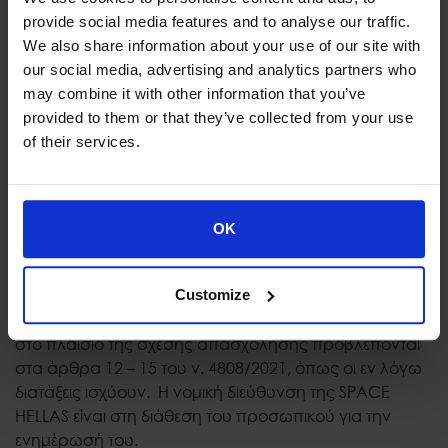
την πολιτική αυτή που είναι ελεύθερα προσβάσιμη
provide social media features and to analyse our traffic.
ηλεκτρονικά και έντυπα πληροφορεί το προσωπικό για
We also share information about your use of our site with
τα στοιχεία των αρμοδίων διοικητικών αρχών, στις
our social media, advertising and analytics partners who
οποίες έχει δικαίωμα να προσφύγει κάθε θιγόμενο
may combine it with other information that you’ve
πρόσωπο (και συγκεκριμένα: Επιθεώρηση Εργασίας,
provided to them or that they’ve collected from your use
Συνήγορος του Πολίτη), ιδίως δε πληροφορεί και για:
of their services.
- Την τηλεφωνική γραμμή καταγγελιών ΣΕΠΕ μέσω
της γραμμής εξυπηρέτησης πολιτών 1555, καθώς
επίσης και
- Την υπηρεσία άμεσης ψυχολογικής και
OK
συμβουλευτικής υποστήριξης των γυναικών θυμάτων
έμφυλης βίας, με επικοινωνία στη: Γραμμή SOS 15900.
Customize
Τα δικαιώματα και οι συνέπειες της μη συμμόρφωσης
στο πλαίσιο της σχέσης απασχόλησης προβλέπονται
στα άρθρα 12 – 15 του ν. 4808/2021, όπως οι εν λόγω
διατάξεις ισχύουν. Η νομική διεύθυνση της SPACE
HELLAS είναι στη διάθεση του προσωπικού για την
ενημέρωσή του.