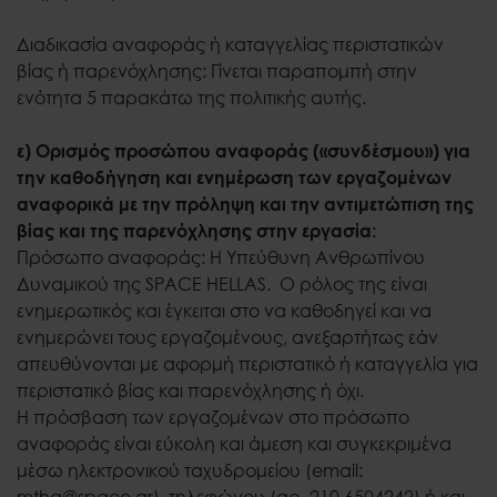
Διαδικασία αναφοράς ή καταγγελίας περιστατικών
βίας ή παρενόχλησης: Γίνεται παραπομπή στην
ενότητα 5 παρακάτω της πολιτικής αυτής.
ε) Ορισμός προσώπου αναφοράς («συνδέσμου») για
την καθοδήγηση και ενημέρωση των εργαζομένων
αναφορικά με την πρόληψη και την αντιμετώπιση της
βίας και της παρενόχλησης στην εργασία:
Πρόσωπο αναφοράς: Η Υπεύθυνη Ανθρωπίνου
Δυναμικού της SPACE HELLAS. Ο ρόλος της είναι
ενημερωτικός και έγκειται στο να καθοδηγεί και να
ενημερώνει τους εργαζομένους, ανεξαρτήτως εάν
απευθύνονται με αφορμή περιστατικό ή καταγγελία για
περιστατικό βίας και παρενόχλησης ή όχι.
Η πρόσβαση των εργαζομένων στο πρόσωπο
αναφοράς είναι εύκολη και άμεση και συγκεκριμένα
μέσω ηλεκτρονικού ταχυδρομείου (email:
mtha@space.gr), τηλεφώνου (αρ. 210 6504242) ή και