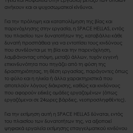
ανήκουν και οι ψυχοσωματικοί κίνδυνοι.
Για την πρόληψη και καταπολέμηση της βίας και
παρενόχλησης στην εργασία, η SPACE HELLAS, εντός
του πλαισίου των δυνατοτήτων της, καταβάλλει κάθε
δυνατή προσπάθεια για να εντοπίσει τους κινδύνους
που συνδέονται με τη βία και την παρενόχληση,
λαμβάνοντας υπόψη, μεταξύ άλλων, τυχόν εγγενή
επικινδυνότητα που πηγάζει από τη φύση της
δραστηριότητας, τη θέση εργασίας, παράγοντες όπως
το φύλο και η ηλικία ή άλλα χαρακτηριστικά που
αποτελούν λόγους διάκρισης, καθώς και κινδύνους
που αφορούν ειδικές ομάδες εργαζομένων (όπως
εργαζόμενοι σε 24ωρες βάρδιες, νεοπροσληφθέντες).
Για την εκτίμηση αυτή η SPACE HELLAS δύναται, εντός
του πλαισίου των δυνατοτήτων της, να αξιοποιεί
ψηφιακά εργαλεία εκτίμησης επαγγελματικού κινδύνου