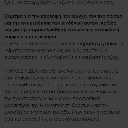
ή/και να συνεργάζεται με εξωτερικούς συνεργάτες.
β) μέτρα για την πρόληψη, τον έλεγχο, τον περιορισμό
και την αντιμετώπιση των κινδύνων αυτών, καθώς
και για την παρακολούθηση τέτοιων περιστατικών ή
μορφών συμπεριφοράς:
Η SPACE HELLAS ενθαρρύνει τη διατήρηση εργασιακού
κλίματος όπου ο σεβασμός και η αξιοπρέπεια, η
συνεργασία και η αλληλοβοήθεια είναι βασικές αξίες.
Η SPACE HELLAS εξετάζει ανάλογα με τις περιστάσεις,
στο πλαίσιο των δυνατοτήτων της και εφόσον αυτό
αξιολογηθεί σε σχέση με τη φύση, την αναγκαιότητα,
την εκτίμηση των καταστάσεων και των συνθηκών και
την προστασία των δεδομένων προσωπικού
χαρακτήρα, την ενεργοποίηση δράσεων για την
ευαισθητοποίηση των εργαζομένων σε υγιή πρότυπα
συμπεριφοράς (π.χ. αποφυγή εξαρτήσεων).