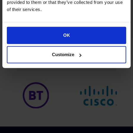
παρέχονται από τον πελάτη (συγκεκριμένα "Video
provided to them or that they’ve collected from your use
Conference.dwg" με ημερομηνία "Απρίλιος
of their services.
2019").
OK
Customize
Οι συνεργασίες μας