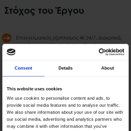
Στόχος του Έργου
Επαγγελματικός εξοπλισμός 4K 24/7, Διακριτικά,
κομψά και υψηλής ποιότητας εξαρτήματα
παγκοσμίου φήμης προμηθευτών, Πλήρως
ενσωματωμένα και διαχειριζόμενα συστήματα με
τοπικές ή / και τηλεχειριζόμενες δυνατότητες μέσω
Consent
Details
About
της υπάρχουσας υποδομής IT, Στοιχεία
κρυπτογράφησης και ασφάλειας Enterprise
Grade έχουν χρησιμοποιηθεί όπου είναι δυνατόν.
This website uses cookies
We use cookies to personalise content and ads, to
Για τις πραγματικές απαιτήσεις χώρου,
provide social media features and to analyse our traffic.
χρησιμοποιήθηκαν πρότυπα Avixa για τον
We also share information about your use of our site with
υπολογισμό των μεγεθών της οθόνης, με βάση
our social media, advertising and analytics partners who
τα σχέδια αρχιτεκτονικής διάταξης που
may combine it with other information that you’ve