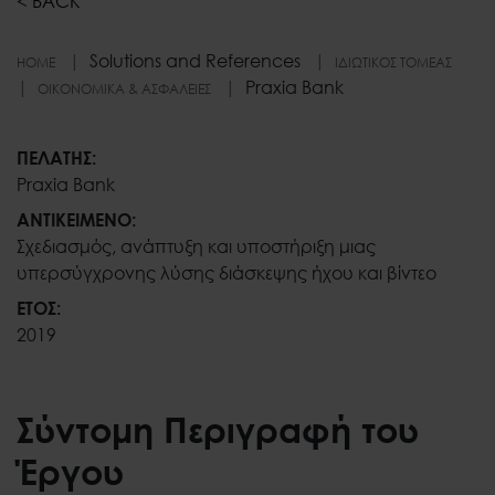
<
BACK
Solutions and References
HOME
ΙΔΙΩΤΙΚΌΣ ΤΟΜΈΑΣ
Praxia Bank
ΟΙΚΟΝΟΜΙΚΆ & ΑΣΦΆΛΕΙΕΣ
Praxia Bank
ΠΕΛΑΤΗΣ:
Praxia Bank
ΑΝΤΙΚΕΙΜΕΝΟ:
Σχεδιασμός, ανάπτυξη και υποστήριξη μιας
υπερσύγχρονης λύσης διάσκεψης ήχου και βίντεο
ΕΤΟΣ:
2019
Σύντομη Περιγραφή του
Έργου