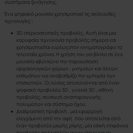
συστήματα ξενάγησης.
Ένα ψηφιακό μουσείο χρησιμοποιεί τις ακόλουθες
τεχνολογίες :
3D στερεοσκοπικές προβολές. Αυτή είναι μια
κορυφαία τεχνολογία προβολής σήμερα και
χρησιμοποείται ευρέωςστον κινηματογράφο τα
τελευταία χρόνια. Η χρήση του για βίντεο σε ένα
μουσείο eβελτιώνει την παρουσίαση
αρχαιολογικών χώρων , μνημείων και άλλων
εκθεμάτων και αναβαθμίζει την εμπειρία των
επισκεπτών. Οι λύσεις αποτελούνται από έναν
ψηφιακό προβολέα 3D , γυαλιά 3D , οθόνη
προβολής, συσκευή αναπαραγωγής
πολυμέσων και σύστημα ήχου.
Διαδραστική προβολή , μια εφαρμογή
ελεγχόμενη από την αφή που αποτελείται από
έναν προβολέα μικρής ρίψης, μία ειδική επιφάνεια
προβολής πολλαπλών αγγιγμάτων και το