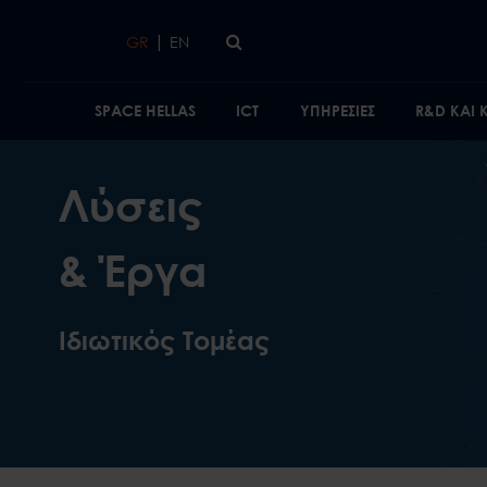
Skip to main content
|
GR
EN
SPACE HELLAS
ICT
ΥΠΗΡΕΣΙΕΣ
R&D ΚΑΙ
Λύσεις
& Έργα
Ιδιωτικός Τομέας