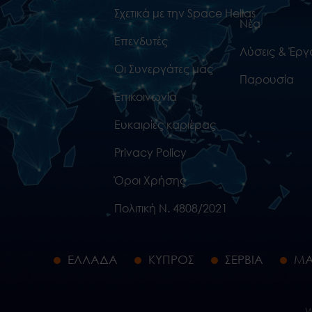
Σχετικά με την Space Hellas
Νέα
Επενδυτές
Λύσεις & Έργ
Οι Συνεργάτες μας
Παρουσία
Επικοινωνία
Ευκαιρίες καριέρας
Privacy Policy
Όροι Χρήσης
Πολιτική Ν. 4808/2021
ΕΛΛΑΔΑ
ΚΥΠΡΟΣ
ΣΕΡΒΙΑ
ΜΑ
W