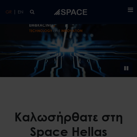
Skip to main content
|
GR
EN
Καλωσήρθατε στη
Space Hellas