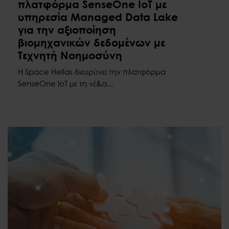
πλατφόρμα SenseOne ΙοΤ με
υπηρεσία Managed Data Lake
για την αξιοποίηση
βιομηχανικών δεδομένων με
Τεχνητή Νοημοσύνη
Η Space Hellas διευρύνει την πλατφόρμα
SenseOne ΙοΤ με τη νέ&a...