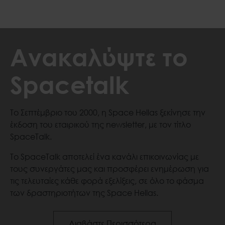
Ανακαλύψτε το
Spacetalk
Το Σεπτέμβριο του 2000, η Space Hellas ξεκίνησε την
έκδοση του εταιρικού της newsletter, με τον τίτλο
SpaceTalk.
Το SpaceTalk αποτελεί ένα κανάλι επικοινωνίας με
τους συνεργάτες μας και προσφέρει ενημέρωση για
τις τελευταίες κάθε φορά εξελίξεις, σε όλο το φάσμα
των δραστηριοτήτων της Space Hellas.
Ανακαλύψτε το Sp
Διαβάστε Περισσότερα