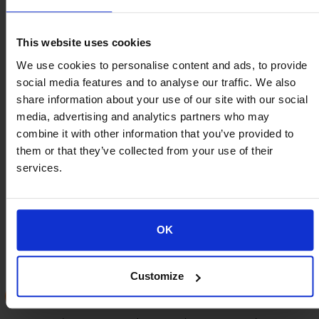
περίπτωση με βάση τα χωτοταξικά δεδομένα
καθώς και τα δεδομένα από πλευράς υποδομών
This website uses cookies
(δίκτυο , τροφοδοσία κλπ) .
We use cookies to personalise content and ads, to provide
Το κύριο πλεονέκτημα των συγκεκριμένων
social media features and to analyse our traffic. We also
λύσεων είναι η αυτόματη ανίχνευση της ακριβούς
share information about your use of our site with our social
τοποθεσίας ενός συμβάντος όπως το κόψιμο, η
media, advertising and analytics partners who may
αναρρίχηση, η προσπάθεια αφαίρεσης τμήματος
combine it with other information that you’ve provided to
κτλ.
them or that they’ve collected from your use of their
services.
Με τη χρήση τεχνολογιών προηγμένης
επεξεργασίας σημάτων, οι ψευδοσυναγερμοί
αυτοί μπορούν να ελαχιστοποιηθούν χωρίς να
διακυβευτεί η τελική συνολική απόδοση του
OK
συστήματος.
Customize
Ανιχνευτές μετάλλων