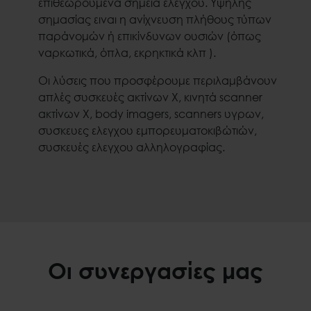
επιθεωρούμενα σημεία ελέγχου. Υψηλής
σημασίας ειναι η ανίχνευση πλήθους τύπων
παράνομών ή επικίνδυνων ουσιών (όπως
ναρκωτικά, όπλα, εκρηκτικά κλπ ).
Οι λύσεις που προσφέρουμε περιλαμβάνουν
απλές συσκευές ακτίνων Χ, κινητά scanner
ακτίνων Χ, body imagers, scanners υγρων,
συσκευες ελεγχου εμπορευματοκιβώτιών,
συσκευές ελεγχου αλληλογραφίας.
Οι συνεργασίες μας