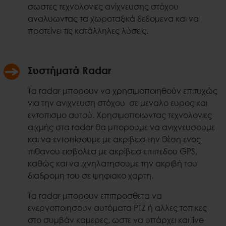
σωστες τεχνολογιες ανίχνευσης στόχου
αναλυωντας τα χωροταξικά δεδομενα και να
προτείνει τις κατάλληλες λύσεις.
Συστήματά Radar
Τα radar μπορουν να χρησιμοποιηθούν επιτυχώς
για την ανιχνευση στόχου σε μεγαλο ευρος και
εντοπισμο αυτού. Χρησιμοποιωντας τεχνολογιες
αιχμής στα radar θα μπορουμε να ανιχνευσουμε
και να εντοπίσουμε με ακριβεια την θέση ενος
πιθανου εισβολεα με ακρίβεια επιπεδου GPS,
καθώς και να ιχνηλατησουμε την ακριβή του
διαδρομη του σε ψηφιακο χαρτη.
Τα radar μπορουν επιπροσθετα να
ενεργοποιησουν αυτόματα PTZ ή αλλες τοπικες
στο συμβάν καμερες, ωστε να υπάρχει και live